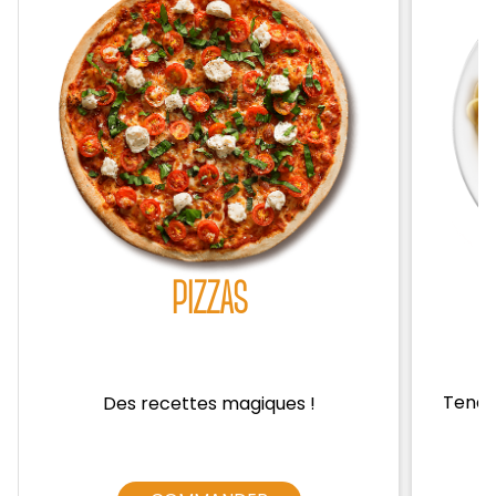
Zones de Livraison
PIZZAS
Tendre
Des recettes magiques !