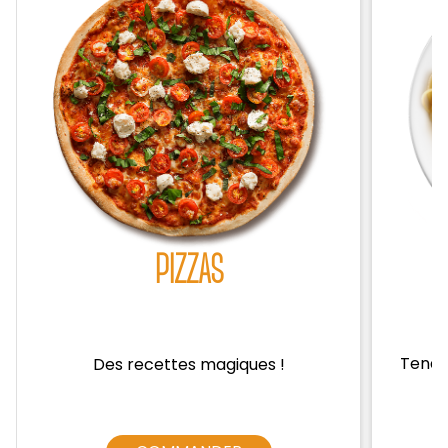
Zones de Livraison
PIZZAS
Tendre
Des recettes magiques !