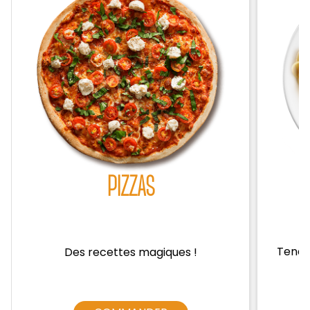
Zones de Livraison
PIZZAS
Tendre
Des recettes magiques !