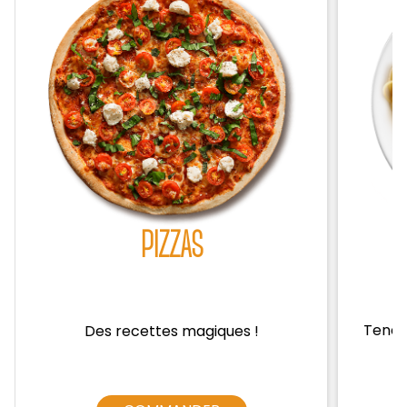
Zones de Livraison
PIZZAS
Tendre
Des recettes magiques !