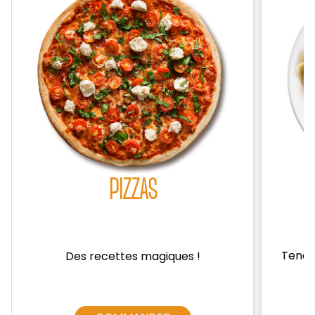
Zones de Livraison
PIZZAS
Tendre
Des recettes magiques !