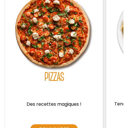
Zones de Livraison
PIZZAS
Tendre
Des recettes magiques !