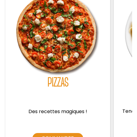
Zones de Livraison
PIZZAS
Tendre
Des recettes magiques !