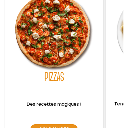
Zones de Livraison
PIZZAS
Tendre
Des recettes magiques !